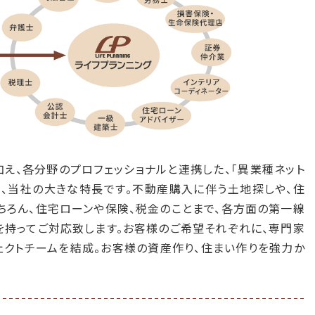
計投資クラブ」第64回勉強会は2019年・1月19日（土）に開催し
回は午後2時からのスタートです。今回も参加無料（駐車スペース
予約）です。
計投資クラブ」第63回勉強会は2018年・12月1日（土）に開催し
回も参加無料（駐車スペースあり・要予約）です。
表取締役・田邊周一が
TSCテレビせとうち「得ナウ！」
に出演しま
月22日（月）14:25～14:30放映）
計投資クラブ」第62回勉強会は2018年・10月13日（土）に開催
え、各分野のプロフェッショナルと連携した、「異業種ネット
今回も参加無料（駐車スペースあり・要予約）です。
が、当社の大きな特長です。不動産購入に伴う土地探しや、住
ちろん、住宅ローンや保険、税金のことまで、各方面の第一線
め不動産物件」
掲載情報を更新しました。
を持ってご対応致します。お客様のご希望それぞれに、専門家
務所・貸事務所・貸看板】岡山市北区駅前町1丁目
を掲載しました。
ェクトチームを結成。お客様の資産作り、住まい作りを強力か
計投資クラブ」第61回勉強会は2018年・7月7日（土）に開催しま
も参加無料（駐車スペースあり・要予約）です。