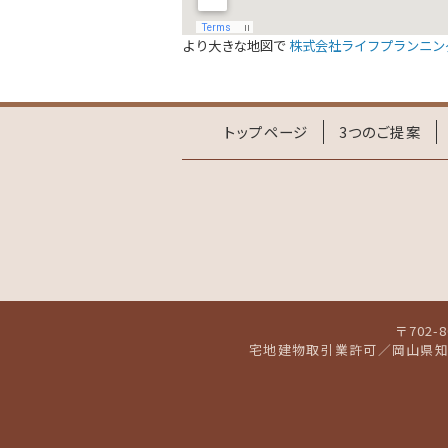
2017.6/24
「未来設
す。今回
より大きな地図で
株式会社ライフプランニン
2017.5/8
「未来設
ます。今
トップページ
3つのご提案
2017.2/27
「未来設
す。今回
2017.2/17
「おすす
2017.1/6
「未来設
ます。今
〒702
2016.10/30
「未来設
宅地建物取引業許可／岡山県知事
ます。今
2016.8/22
「おすす
2016.8/20
「未来設