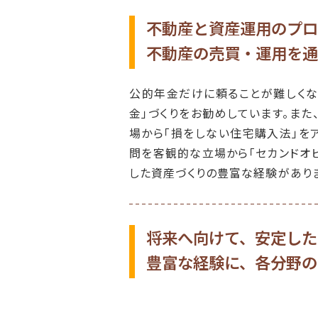
2019.10/26
「未来設
ます。今
不動産と資産運用のプロ
不動産の売買・運用を通
2019.8/28
「未来設
す。今回
公的年金だけに頼ることが難しくな
2019.8/17
「おすす
金」づくりをお勧めしています。ま
場から「損をしない住宅購入法」を
2019.8/13
「岡山で
ウで開き
問を客観的な立場から「セカンドオ
した資産づくりの豊富な経験があり
2019.6/27
「未来設
す。今回
2019.5/1
「未来設
将来へ向けて、安定した
ます。今
豊富な経験に、各分野の
2019.2/22
「未来設
す。今回