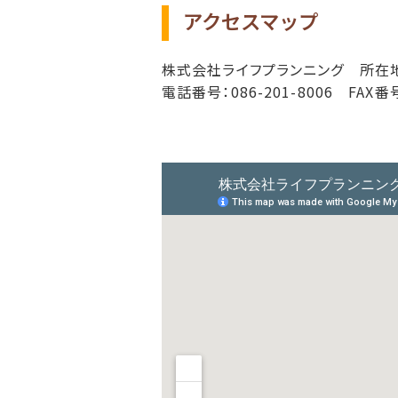
2018.4/29
「未来設
アクセスマップ
ます。今
2018.2/28
「未来設
株式会社ライフプランニング
所在
す。今回
電話番号：086-201-8006
FAX番号
2018.2/25
「おすす
2018.1/30
「おすす
2018.1/5
「未来設
ます。今
2017.11/6
「未来設
します。
2017.10/11
「おすす
2017.9/1
「未来設
す。今回