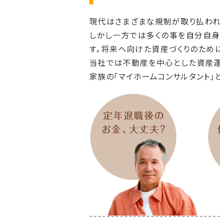
2023.11/1
「おすす
現代はさまざまな規制が取り払われ
2023.9/11
「不動産
しかし一方では多くの事を自分自身
す。将来へ向けた資産づくりのため
2023.1/15
「おすす
当社では不動産を中心とした資産運
2022.7/16
「おすす
家族の「マイホームコンサルタント」
2022.1/12
「おすす
2021.4/7
「おすす
2020.2/25
「未来設
す。今回
2020.1/10
「おすす
2020.1/5
「未来設
ます。今