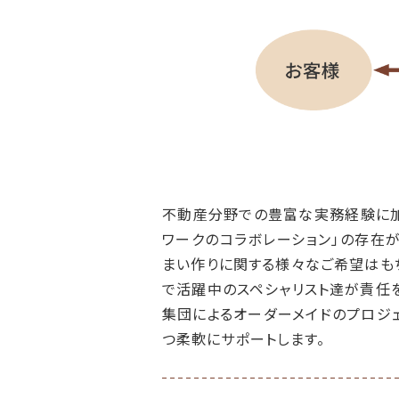
2019.1/8
「未来設
ます。今
あり・要
2018.11/21
「未来設
ます。今
2018.10/18
弊社代
す!（10
2018.10/04
「未来設
不動産分野での豊富な実務経験に加
します。
ワークのコラボレーション」の存在
まい作りに関する様々なご希望はも
2018.9/26
「おすす
で活躍中のスペシャリスト達が責任
2018.7/8
【貸事
集団によるオーダーメイドのプロジ
つ柔軟にサポートします。
2018.6/28
「未来設
す。今回