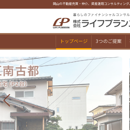
岡山の不動産売買・仲介、資産運用コンサルティング
トップページ
3つのご提案
都
【
環境良好
室内リ