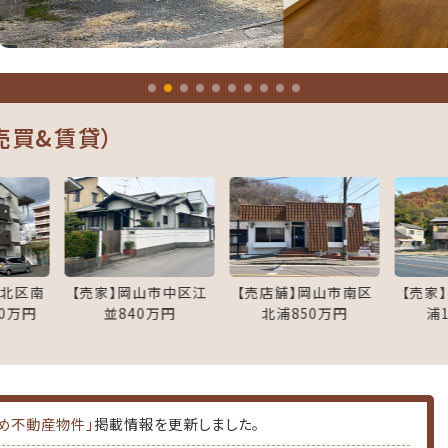
売買&賃貸）
【売家】岡山市中区江
【売店舗】岡山市南区
【売家】岡山市南区
並840万円
北浦850万円
浦1,600万円
め不動産物件」
掲載情報を更新しました。