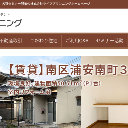
、各種セミナー開催の株式会社ライフプランニングホームページ
不動産取引
こだわり住宅
ご利用Q&A
セミナー活動
賃貸】南区浦安南町３号棟
2
、建物面積50.51m
（P1台）
フォーム済