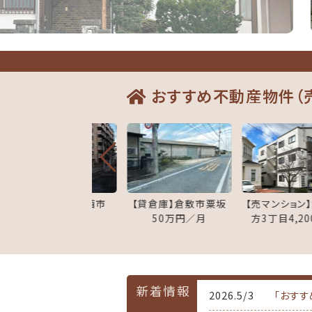
おすすめ
不動産物件
（
地】南区西市
【貸倉庫】倉敷市粟坂
【売マンション】北区南
万円／月
50万円／月
方3丁目4,200万円
新着情報
2026.5/3
「おすす