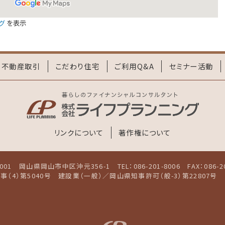
計投資クラブ」
第55回勉強会は2017年・7月1日（土）に開催しま
も参加無料（駐車スペースあり・要予約）です。
グ
を表示
計投資クラブ」
第54回勉強会は2017年・5月13日（土）に開催し
回も参加無料（駐車スペースあり・要予約）です。
不動産取引
こだわり住宅
ご利用Q&A
セミナー活動
計投資クラブ」
第53回勉強会は2017年・3月4日（土）に開催しま
も参加無料（駐車スペースあり・要予約）です。
め不動産物件」
掲載情報を更新しました。
リンクについて
著作権について
計投資クラブ」
第52回勉強会は2017年・1月14日（土）に開催し
回も参加無料（駐車スペースあり・要予約）です。
-8001 岡山県岡山市中区沖元356-1
TEL：086-201-8006 FAX：086-2
計投資クラブ」
第51回勉強会は2016年・11月5日（土）に開催し
（4）第5040号
建設業（一般）／岡山県知事許可（般-3）第22807号
回も参加無料（駐車スペースあり・要予約）です。
め不動産物件」
掲載情報を更新しました。
計投資クラブ」
第50回勉強会は2016年・9月10日（土）に開催し