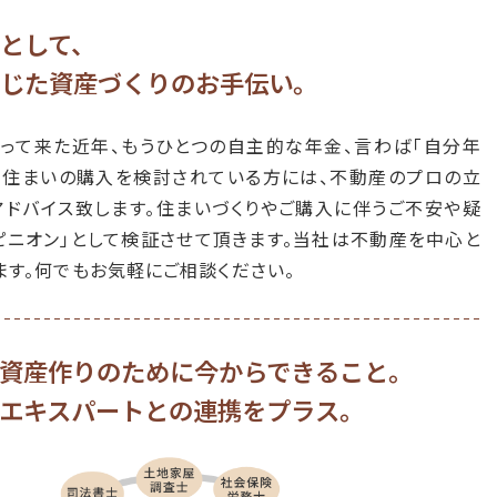
計投資クラブ」第69回勉強会は2019年・11月9日（土）に開催し
回も参加無料（駐車スペースあり・要予約）です。
として、
じた資産づくりのお手伝い。
計投資クラブ」第68回勉強会は2019年・9月7日（土）に開催しま
も参加無料（駐車スペースあり・要予約）です。
って来た近年、もうひとつの自主的な年金、言わば「自分年
め不動産物件」
掲載情報を更新しました。
た、住まいの購入を検討されている方には、不動産のプロの立
アドバイス致します。住まいづくりやご購入に伴うご不安や疑
の家づくり Vol.5」に掲載広告の
PDFご覧頂けます
。（別ウィンド
ます）
ピニオン」として検証させて頂きます。当社は不動産を中心と
ます。何でもお気軽にご相談ください。
計投資クラブ」第67回勉強会は2019年・7月6日（土）に開催しま
も参加無料（駐車スペースあり・要予約）です。
計投資クラブ」第66回勉強会は2019年・5月18日（土）に開催し
資産作りのために今からできること。
回も参加無料（駐車スペースあり・要予約）です。
エキスパートとの連携をプラス。
計投資クラブ」第65回勉強会は2019年・3月2日（土）に開催しま
も参加無料（駐車スペースあり・要予約）です。