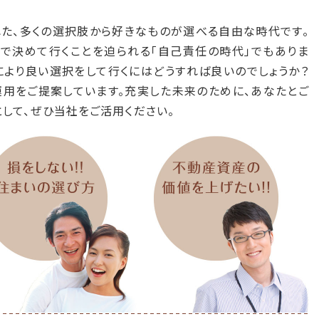
め不動産物件」
掲載情報を更新しました。
た、多くの選択肢から好きなものが選べる自由な時代です。
を活用した自分年金づくり」
ページをリニューアルしました。
で決めて行くことを迫られる「自己責任の時代」でもありま
により良い選択をして行くにはどうすれば良いのでしょうか？
め不動産物件」
掲載情報を更新しました。
用をご提案しています。充実した未来のために、あなたとご
め不動産物件」
掲載情報を更新しました。
として、ぜひ当社をご活用ください。
め不動産物件」
掲載情報を更新しました。
め不動産物件」
掲載情報を更新しました。
計投資クラブ」
第71回勉強会は2020年・3月7日（土）に開催しま
も参加無料（駐車スペースあり・要予約）です。
め不動産物件」
掲載情報を更新しました。
計投資クラブ」第70回勉強会は2020年・1月18日（土）に開催し
回も参加無料（駐車スペースあり・要予約）です。