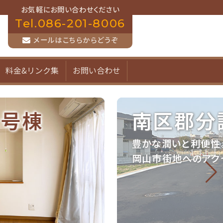
お気軽にお問い合わせください
Tel.086-201-8006
メールはこちらからどうぞ
料金&リンク集
お問い合わせ
南区郡分譲地
豊かな潤いと利便性。
岡山市街地へのアクセスも
良好